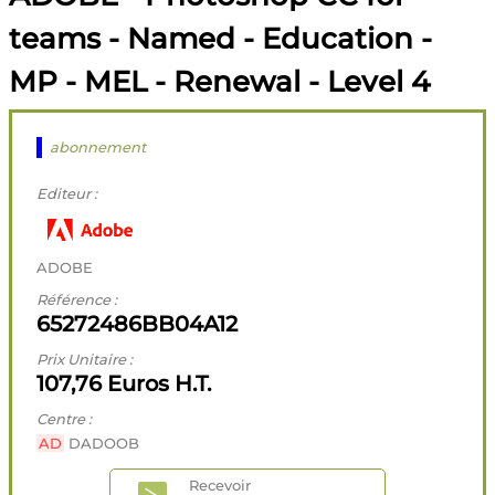
teams - Named - Education -
MP - MEL - Renewal - Level 4
abonnement
Editeur :
ADOBE
Référence :
65272486BB04A12
Prix Unitaire :
107,76 Euros H.T.
Centre :
AD
DADOOB
Recevoir