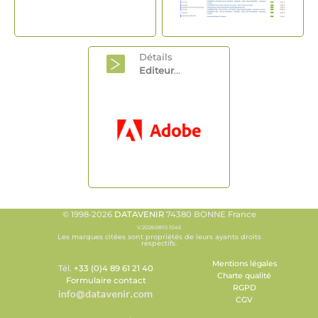
Détails
Editeur
...
© 1998-2026
DATAVENIR
74380 BONNE France
V.20260810.1045
Les marques citées sont propriétés de leurs ayants droits
respectifs.
Mentions légales
Tél.
+33 (0)4 89 61 21 40
Charte qualité
Formulaire contact
RGPD
CGV