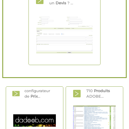
un
Devis
? ...
configurateur
710
Produits
de
Prix
...
ADOBE...