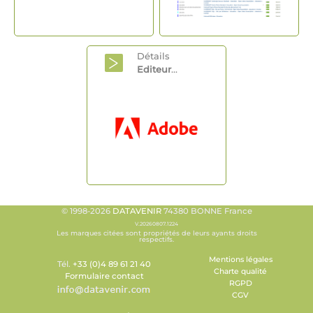
Détails
Editeur
...
© 1998-2026
DATAVENIR
74380 BONNE France
V.20260807.1224
Les marques citées sont propriétés de leurs ayants droits
respectifs.
Mentions légales
Tél.
+33 (0)4 89 61 21 40
Charte qualité
Formulaire contact
RGPD
CGV