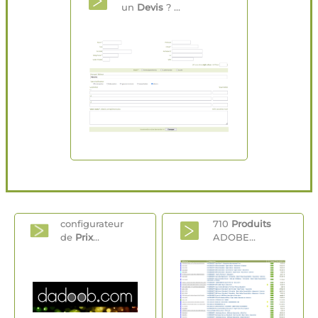
un
Devis
? ...
configurateur
710
Produits
de
Prix
...
ADOBE...