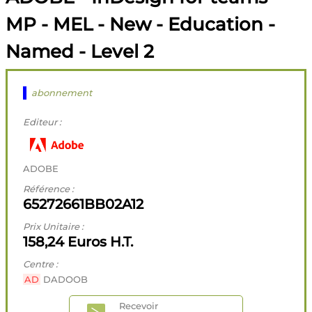
MP - MEL - New - Education -
Named - Level 2
abonnement
Editeur :
ADOBE
Référence :
65272661BB02A12
Prix Unitaire :
158,24 Euros H.T.
Centre :
AD
DADOOB
Recevoir