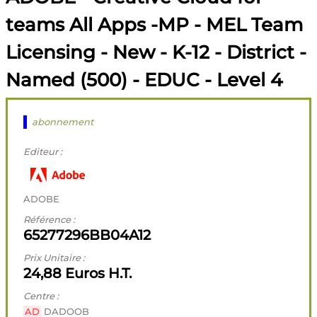
teams All Apps -MP - MEL Team
Licensing - New - K-12 - District -
Named (500) - EDUC - Level 4
abonnement
Editeur :
ADOBE
Référence :
65277296BB04A12
Prix Unitaire :
24,88 Euros H.T.
Centre :
AD
DADOOB