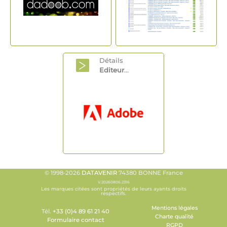
Détails
Editeur
...
© 1998-2026
DATAVENIR
74380 BONNE France
V.20260806.2316
Les marques citées sont propriétés de leurs ayants droits
respectifs.
Mentions légales
Tél.
+33 (0)4 89 61 21 40
Charte qualité
Formulaire contact
RGPD