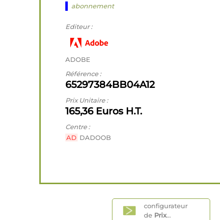
abonnement
Editeur :
ADOBE
Référence :
65297384BB04A12
Prix Unitaire :
165,36 Euros H.T.
Centre :
AD
DADOOB
configurateur
de
Prix
...