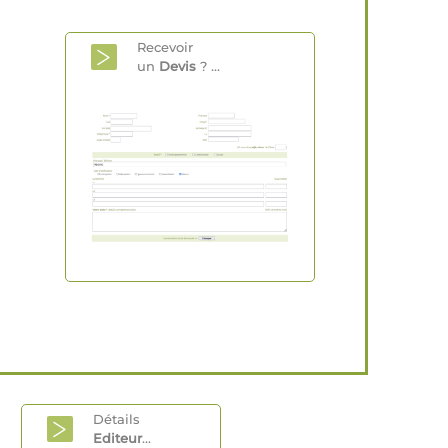
Recevoir
un
Devis
? ...
Détails
Editeur
...