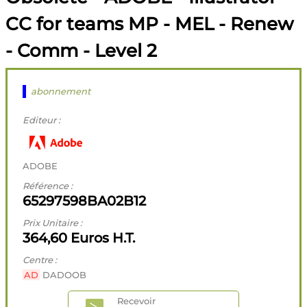
CC for teams MP - MEL - Renew
- Comm - Level 2
abonnement
Editeur :
ADOBE
Référence :
65297598BA02B12
Prix Unitaire :
364,60 Euros H.T.
Centre :
AD
DADOOB
Recevoir