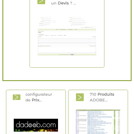
un
Devis
? ...
configurateur
710
Produits
de
Prix
...
ADOBE...