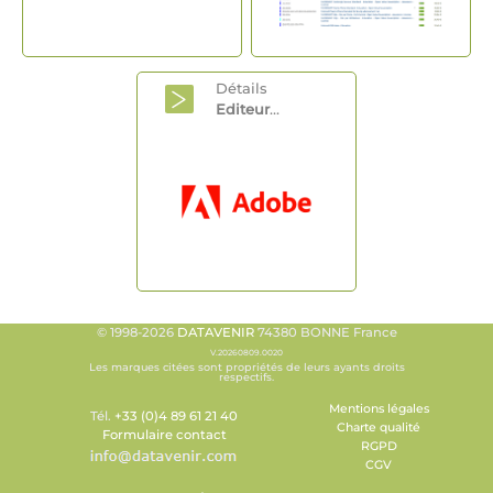
Détails
Editeur
...
© 1998-2026
DATAVENIR
74380 BONNE France
V.20260809.0020
Les marques citées sont propriétés de leurs ayants droits
respectifs.
Mentions légales
Tél.
+33 (0)4 89 61 21 40
Charte qualité
Formulaire contact
RGPD
CGV