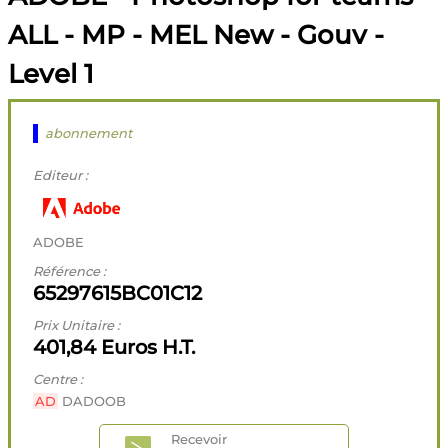
ALL - MP - MEL New - Gouv -
Level 1
abonnement
Editeur :
ADOBE
Référence :
65297615BC01C12
Prix Unitaire :
401,84 Euros H.T.
Centre :
AD
DADOOB
Recevoir