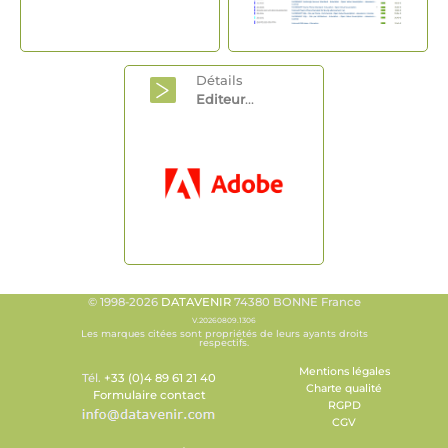
Détails
Editeur
...
© 1998-2026
DATAVENIR
74380 BONNE France
V.20260809.1306
Les marques citées sont propriétés de leurs ayants droits
respectifs.
Mentions légales
Tél.
+33 (0)4 89 61 21 40
Charte qualité
Formulaire contact
RGPD
CGV