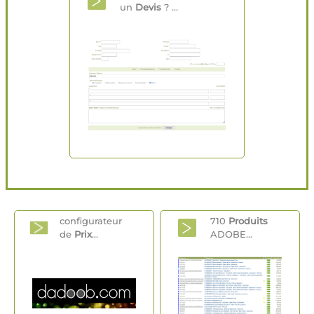
un
Devis
? ...
configurateur
710
Produits
de
Prix
...
ADOBE...