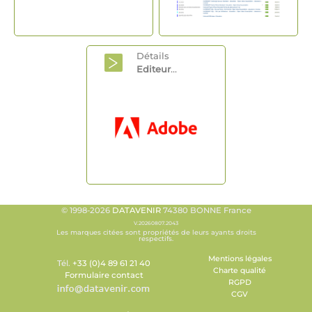
Détails
Editeur
...
© 1998-2026
DATAVENIR
74380 BONNE France
V.20260807.2043
Les marques citées sont propriétés de leurs ayants droits
respectifs.
Mentions légales
Tél.
+33 (0)4 89 61 21 40
Charte qualité
Formulaire contact
RGPD
CGV