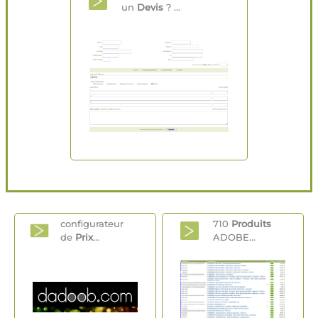
un
Devis
? ...
configurateur
710
Produits
de
Prix
...
ADOBE...