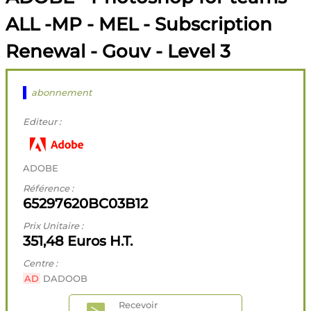
ALL -MP - MEL - Subscription
Renewal - Gouv - Level 3
abonnement
Editeur :
ADOBE
Référence :
65297620BC03B12
Prix Unitaire :
351,48 Euros H.T.
Centre :
AD
DADOOB
Recevoir