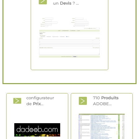
un
Devis
? ...
configurateur
710
Produits
de
Prix
...
ADOBE...