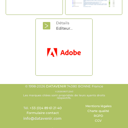
Détails
Editeur
...
© 1998-2026
DATAVENIR
74380 BONNE France
V.20260807.2243
Les marques citées sont propriétés de leurs ayants droits
respectifs.
Mentions légales
Tél.
+33 (0)4 89 61 21 40
Charte qualité
Formulaire contact
RGPD
CGV