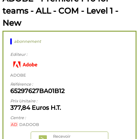
teams - ALL - COM - Level 1 -
New
abonnement
Editeur :
ADOBE
Référence :
65297627BA01B12
Prix Unitaire :
377,84 Euros H.T.
Centre :
AD
DADOOB
Recevoir