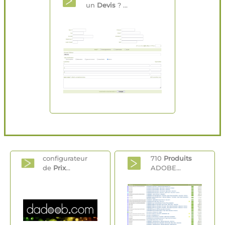
un
Devis
? ...
configurateur
710
Produits
de
Prix
...
ADOBE...