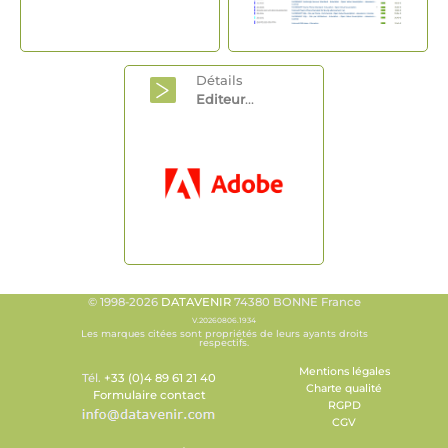
Détails
Editeur
...
© 1998-2026
DATAVENIR
74380 BONNE France
V.20260806.1934
Les marques citées sont propriétés de leurs ayants droits
respectifs.
Mentions légales
Tél.
+33 (0)4 89 61 21 40
Charte qualité
Formulaire contact
RGPD
CGV