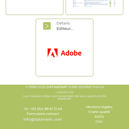
Détails
Editeur
...
© 1998-2026
DATAVENIR
74380 BONNE France
V.20260807.1435
Les marques citées sont propriétés de leurs ayants droits
respectifs.
Mentions légales
Tél.
+33 (0)4 89 61 21 40
Charte qualité
Formulaire contact
RGPD
CGV