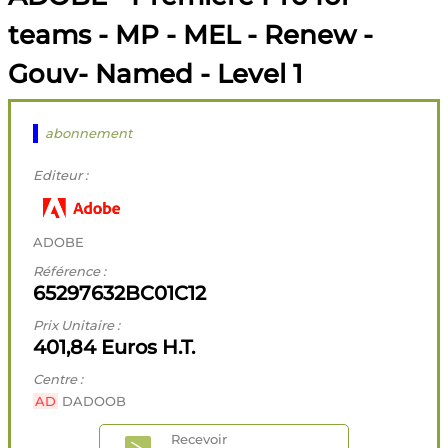
teams - MP - MEL - Renew -
Gouv- Named - Level 1
abonnement
Editeur :
ADOBE
Référence :
65297632BC01C12
Prix Unitaire :
401,84 Euros H.T.
Centre :
AD
DADOOB
Recevoir