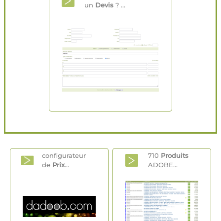
un
Devis
? ...
configurateur
710
Produits
de
Prix
...
ADOBE...