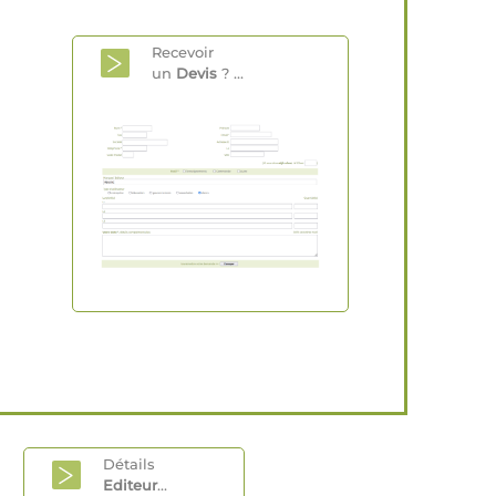
Recevoir
un
Devis
? ...
Détails
Editeur
...