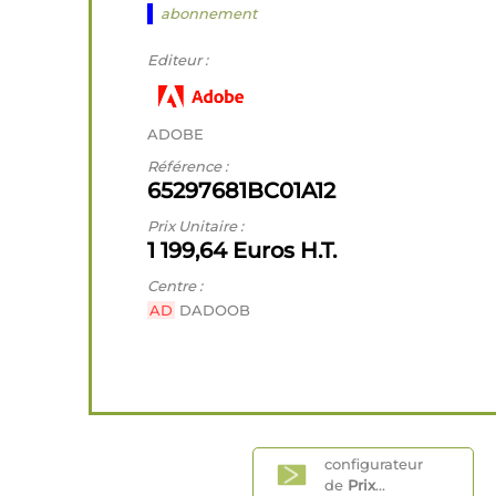
abonnement
Editeur :
ADOBE
Référence :
65297681BC01A12
Prix Unitaire :
1 199,64 Euros H.T.
Centre :
AD
DADOOB
configurateur
de
Prix
...