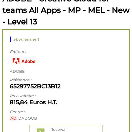
teams All Apps - MP - MEL - New
- Level 13
abonnement
Editeur :
ADOBE
Référence :
65297752BC13B12
Prix Unitaire :
815,84 Euros H.T.
Centre :
AD
DADOOB
Recevoir