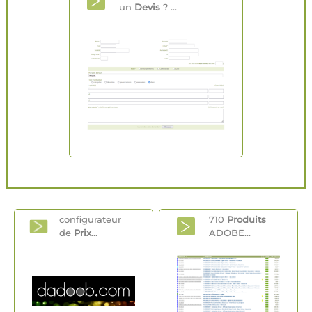
un
Devis
? ...
configurateur
710
Produits
de
Prix
...
ADOBE...