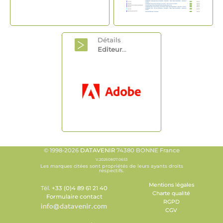
Détails
Editeur
...
© 1998-2026
DATAVENIR
74380 BONNE France
V.20260807.0653
Les marques citées sont propriétés de leurs ayants droits
respectifs.
Mentions légales
Tél.
+33 (0)4 89 61 21 40
Charte qualité
Formulaire contact
RGPD
CGV