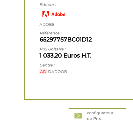
Editeur :
ADOBE
Référence :
65297757BC01D12
Prix Unitaire :
1 033,20 Euros H.T.
Centre :
AD
DADOOB
configurateur
de
Prix
...