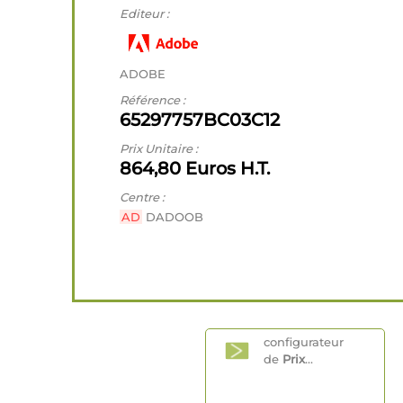
Editeur :
ADOBE
Référence :
65297757BC03C12
Prix Unitaire :
864,80 Euros H.T.
Centre :
AD
DADOOB
configurateur
de
Prix
...