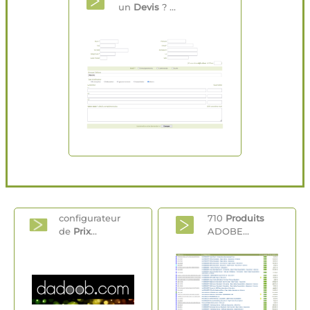
un
Devis
? ...
configurateur
710
Produits
de
Prix
...
ADOBE...