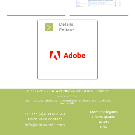
Détails
Editeur
...
© 1998-2026
DATAVENIR
74380 BONNE France
V.20260807.2314
Les marques citées sont propriétés de leurs ayants droits
respectifs.
Mentions légales
Tél.
+33 (0)4 89 61 21 40
Charte qualité
Formulaire contact
RGPD
CGV