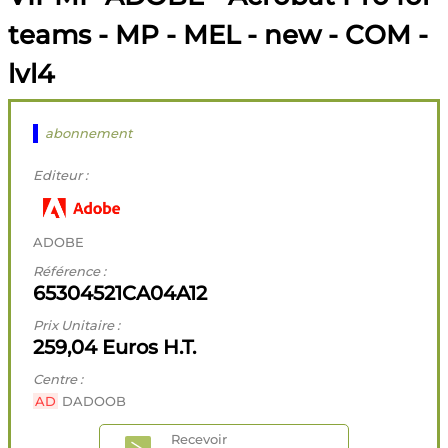
teams - MP - MEL - new - COM -
lvl4
abonnement
Editeur :
ADOBE
Référence :
65304521CA04A12
Prix Unitaire :
259,04 Euros H.T.
Centre :
AD
DADOOB
Recevoir