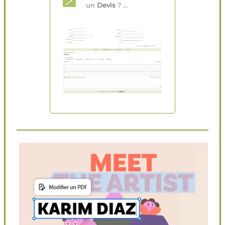
un
Devis
? ...