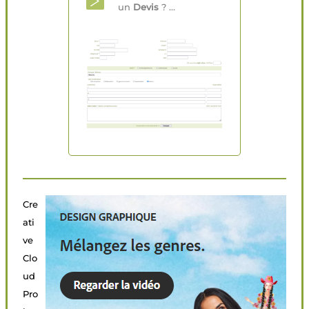
un
Devis
? ...
Cre
ati
ve
Clo
ud
Pro