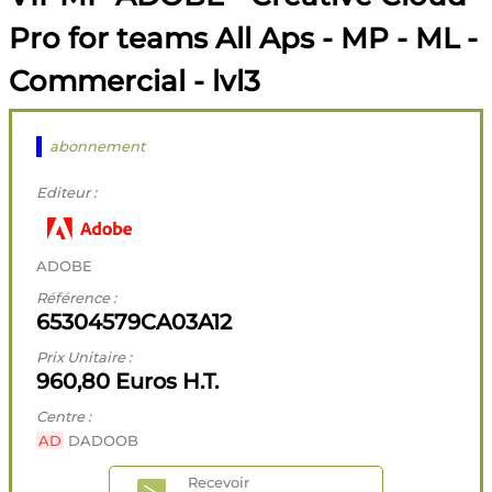
Pro for teams All Aps - MP - ML -
Commercial - lvl3
abonnement
Editeur :
ADOBE
Référence :
65304579CA03A12
Prix Unitaire :
960,80 Euros H.T.
Centre :
AD
DADOOB
Recevoir