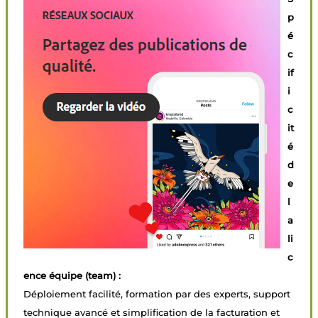
p
é
c
if
i
c
it
é
d
e
l
a
li
c
ence équipe (team) :
Déploiement facilité, formation par des experts, support
technique avancé et simplification de la facturation et