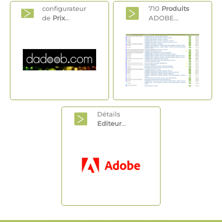
configurateur
710
Produits
de
Prix
...
ADOBE...
Détails
Editeur
...