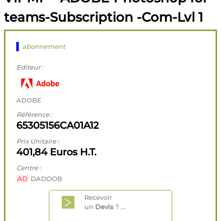
teams-Subscription -Com-Lvl 1
abonnement
Editeur :
ADOBE
Référence :
65305156CA01A12
Prix Unitaire :
401,84 Euros H.T.
Centre :
AD
DADOOB
Recevoir
un
Devis
? ...