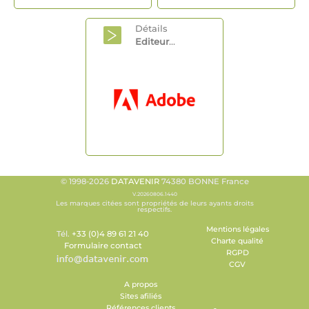
Détails
Editeur
...
© 1998-2026
DATAVENIR
74380 BONNE France
V.20260806.1440
Les marques citées sont propriétés de leurs ayants droits
respectifs.
Mentions légales
Tél.
+33 (0)4 89 61 21 40
Charte qualité
Formulaire contact
RGPD
CGV
A propos
Sites afiliés
Références clients