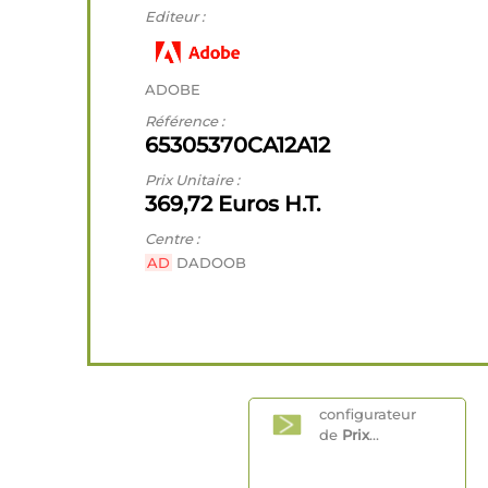
Editeur :
ADOBE
Référence :
65305370CA12A12
Prix Unitaire :
369,72 Euros H.T.
Centre :
AD
DADOOB
configurateur
de
Prix
...