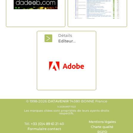
Détails
Editeur
...
© 1998-2026
DATAVENIR
74380 BONNE France
V.20260807.1023
Les marques citées sont propriétés de leurs ayants droits
respectifs.
Mentions légales
Tél.
+33 (0)4 89 61 21 40
Charte qualité
Formulaire contact
RGPD