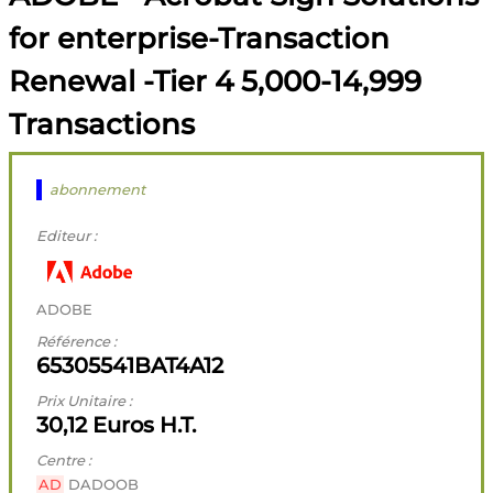
for enterprise-Transaction
Renewal -Tier 4 5,000-14,999
Transactions
abonnement
Editeur :
ADOBE
Référence :
65305541BAT4A12
Prix Unitaire :
30,12 Euros H.T.
Centre :
AD
DADOOB