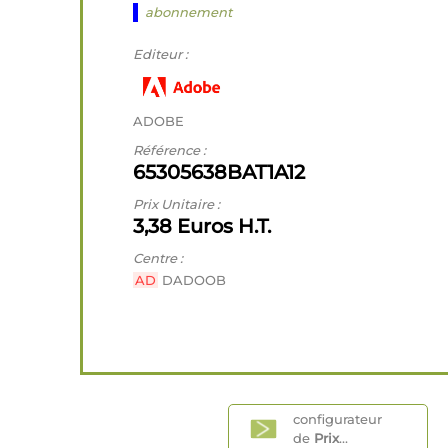
abonnement
Editeur :
ADOBE
Référence :
65305638BAT1A12
Prix Unitaire :
3,38 Euros H.T.
Centre :
AD
DADOOB
configurateur
de
Prix
...