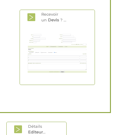
Recevoir
un
Devis
? ...
Détails
Editeur
...