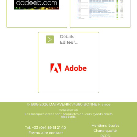
Détails
Editeur
...
© 1998-2026
DATAVENIR
74380 BONNE France
V.20260808.1326
Les marques citées sont propriétés de leurs ayants droits
respectifs.
Mentions légales
Tél.
+33 (0)4 89 61 21 40
Charte qualité
Formulaire contact
RGPD