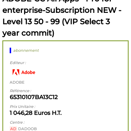
enterprise-Subscription NEW -
Level 13 50 - 99 (VIP Select 3
year commit)
abonnement
Editeur :
ADOBE
Référence :
65310107BA13C12
Prix Unitaire :
1 046,28 Euros H.T.
Centre :
AD
DADOOB