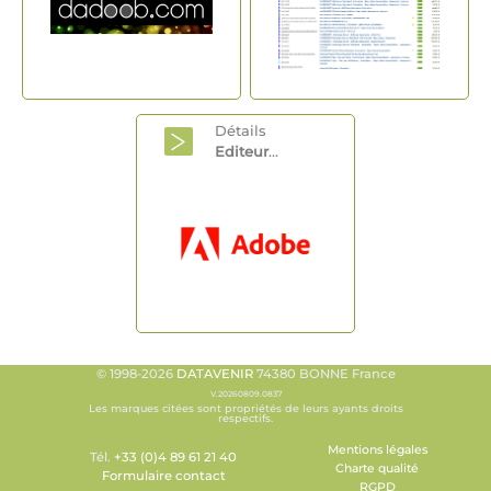
Détails
Editeur
...
© 1998-2026
DATAVENIR
74380 BONNE France
V.20260809.0837
Les marques citées sont propriétés de leurs ayants droits
respectifs.
Mentions légales
Tél.
+33 (0)4 89 61 21 40
Charte qualité
Formulaire contact
RGPD