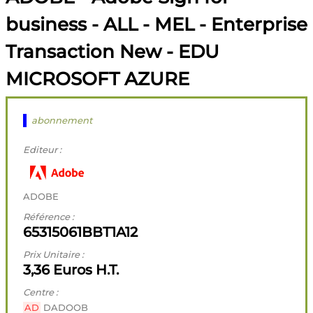
business - ALL - MEL - Enterprise
Transaction New - EDU
MICROSOFT AZURE
abonnement
Editeur :
ADOBE
Référence :
65315061BBT1A12
Prix Unitaire :
3,36 Euros H.T.
Centre :
AD
DADOOB