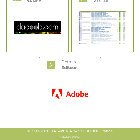
de
Prix
...
ADOBE...
Détails
Editeur
...
© 1998-2026
DATAVENIR
74380 BONNE France
V.20260810.0457