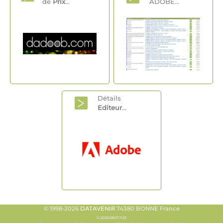
de
Prix
...
ADOBE...
Détails
Editeur
...
© 1998-2026
DATAVENIR
74380 BONNE France
V.20260807.1133