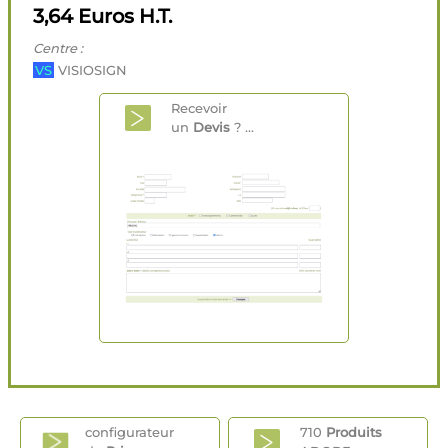
3,64 Euros H.T.
Centre :
VS
VISIOSIGN
Recevoir
un
Devis
? ...
configurateur
710
Produits