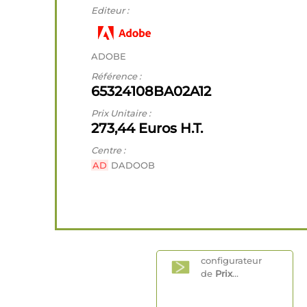
Editeur :
ADOBE
Référence :
65324108BA02A12
Prix Unitaire :
273,44 Euros H.T.
Centre :
AD
DADOOB
configurateur
de
Prix
...