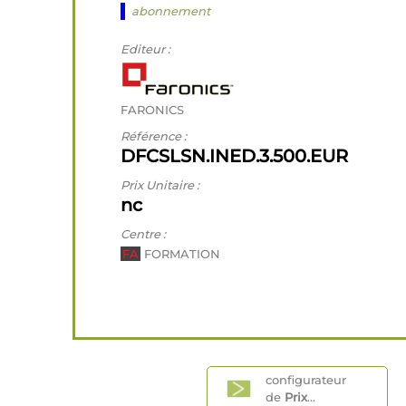
abonnement
Editeur :
FARONICS
Référence :
DFCSLSN.INED.3.500.EUR
Prix Unitaire :
nc
Centre :
FA
FORMATION
configurateur
de
Prix
...