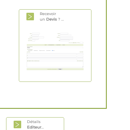
Recevoir
un
Devis
? ...
Détails
Editeur
...