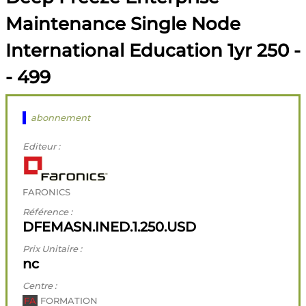
Maintenance Single Node
International Education 1yr 250 -
- 499
abonnement
Editeur :
FARONICS
Référence :
DFEMASN.INED.1.250.USD
Prix Unitaire :
nc
Centre :
FA
FORMATION