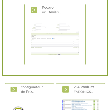
Recevoir
un
Devis
? ...
configurateur
294
Produits
de
Prix
...
FARONICS...