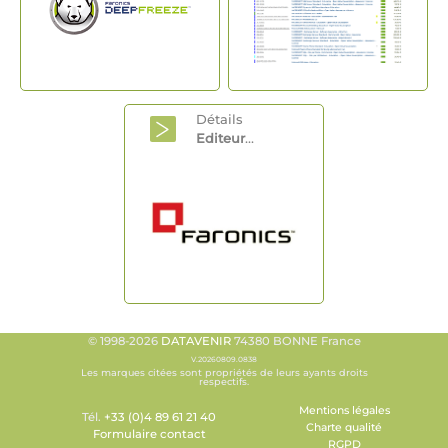
Détails
Editeur
...
© 1998-2026
DATAVENIR
74380 BONNE France
V.20260809.0838
Les marques citées sont propriétés de leurs ayants droits
respectifs.
Mentions légales
Tél.
+33 (0)4 89 61 21 40
Charte qualité
Formulaire contact
RGPD