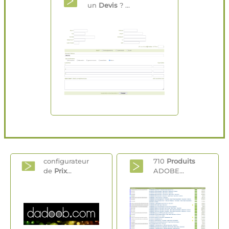
un
Devis
? ...
configurateur
710
Produits
de
Prix
...
ADOBE...