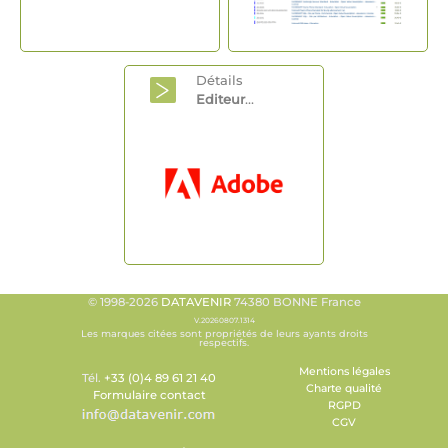
Détails
Editeur
...
© 1998-2026
DATAVENIR
74380 BONNE France
V.20260807.1314
Les marques citées sont propriétés de leurs ayants droits
respectifs.
Mentions légales
Tél.
+33 (0)4 89 61 21 40
Charte qualité
Formulaire contact
RGPD
CGV