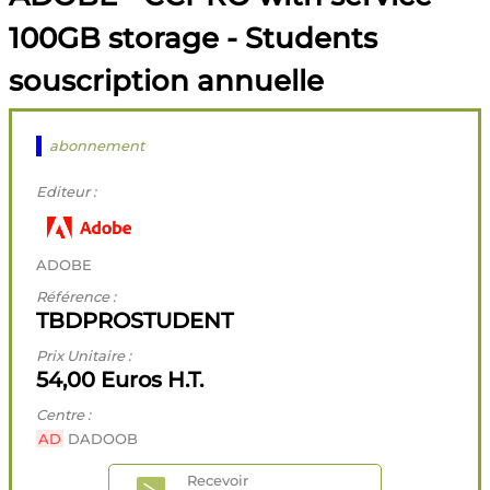
100GB storage - Students
souscription annuelle
abonnement
Editeur :
ADOBE
Référence :
TBDPROSTUDENT
Prix Unitaire :
54,00 Euros H.T.
Centre :
AD
DADOOB
Recevoir