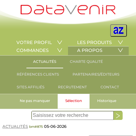
VOTRE PROFIL
LES PRODUITS
COMMANDES
A PROPOS
ACTUALITÉS
CHARTE QUALITÉ
RÉFÉRENCES CLIENTS
PARTENAIRES/ÉDITEURS
SITES AFFILIÉS
RECRUTEMENT
CONTACT
Ne pas manquer
Sélection
Historique
ACTUALITÉS
05-06-2026
bm#875