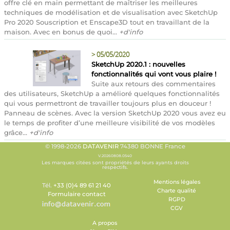
offre clé en main permettant de maîtriser les meilleures
techniques de modélisation et de visualisation avec SketchUp
Pro 2020 Souscription et Enscape3D tout en travaillant de la
maison. Avec en bonus de quoi...
+d'info
>
05/05/2020
SketchUp 2020.1 : nouvelles
fonctionnalités qui vont vous plaire !
Suite aux retours des commentaires
des utilisateurs, SketchUp a amélioré quelques fonctionnalités
qui vous permettront de travailler toujours plus en douceur !
Panneau de scènes. Avec la version SketchUp 2020 vous avez eu
le temps de profiter d’une meilleure visibilité de vos modèles
grâce...
+d'info
© 1998-2026
DATAVENIR
74380 BONNE France
V.20260808.0540
Les marques citées sont propriétés de leurs ayants droits
respectifs.
Mentions légales
Tél.
+33 (0)4 89 61 21 40
Charte qualité
Formulaire contact
RGPD
CGV
A propos