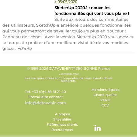
>
05/05/2020
SketchUp 2020.1 : nouvelles
fonctionnalités qui vont vous plaire !
Suite aux retours des commentaires
des utilisateurs, SketchUp a amélioré quelques fonctionnalités
qui vous permettront de travailler toujours plus en douceur !
Panneau de scènes. Avec la version SketchUp 2020 vous avez eu
le temps de profiter d’une meilleure visibilité de vos modèles
grâce...
+d'info
© 1998-2026
DATAVENIR
74380 BONNE France
V.20260806.0342
Les marques citées sont propriétés de leurs ayants droits
respectifs.
Mentions légales
Tél.
+33 (0)4 89 61 21 40
Charte qualité
Formulaire contact
RGPD
CGV
A propos
Sites afiliés
Références clients
Recrutement