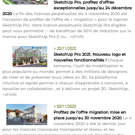
SketchUp Pro, profitez d’offres
exceptionnelles jusqu’au 24 décembre
2020
La fin des licences perpétuelles du 4 novembre 2020 est
l’occasion de profiter de l’offre de « migration » pour le logiciel
SketchUp Pro. Votre licence perpétuelle SketchUp Pro éligible
peut vous permettre : - de bénéficier de 60% de réduction sur la
licence pour SketchUp Pro [1 ou...
+d'info
>
20/11/2020
SketchUp Pro 2021. Nouveau logo et
nouvelles fonctionnalités !
Chaque
semaine, l’outil de modélisation le
plus populaire au monde, permet à des millions de designers
de créer et de présenter leurs idées en 3D. Sa plateforme
intuitive et rapide permet à chacun d’apprendre à concevoir, à
travailler en collaboration , et à délivrer un projet 3D. SketchUp...
+d'info
>
03/11/2020
Profitez de l'offre migration mise en
place jusqu'au 30 novembre 2020
Le 4
novembre 2020 a été le dernier jour
pour les licences classiques monoposte et réseau et les
renouvellements de maintenance et support. Bénéficiez des