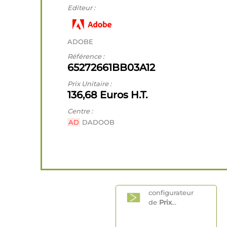
Editeur :
ADOBE
Référence :
65272661BB03A12
Prix Unitaire :
136,68 Euros H.T.
Centre :
AD
DADOOB
configurateur
de
Prix
...