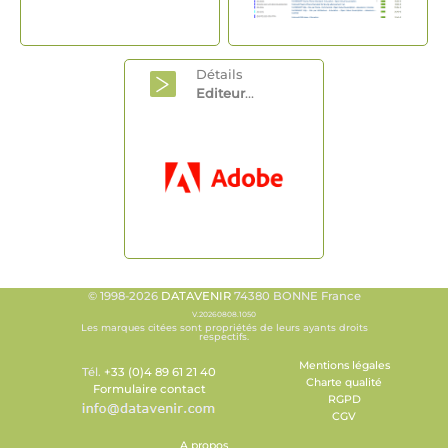
Détails
Editeur
...
© 1998-2026
DATAVENIR
74380 BONNE France
V.20260808.1050
Les marques citées sont propriétés de leurs ayants droits
respectifs.
Mentions légales
Tél.
+33 (0)4 89 61 21 40
Charte qualité
Formulaire contact
RGPD
CGV
A propos