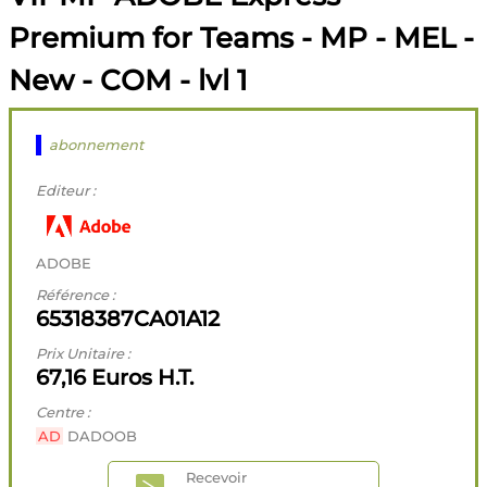
Premium for Teams - MP - MEL -
New - COM - lvl 1
abonnement
Editeur :
ADOBE
Référence :
65318387CA01A12
Prix Unitaire :
67,16 Euros H.T.
Centre :
AD
DADOOB
Recevoir