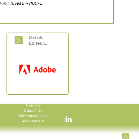
0-99)
, niveau 4 (100+).
Détails
Editeur
...
A propos
Sites afiliés
Références clients
Recrutement