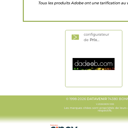
Tous les produits Adobe ont une tarification au
configurateur
de
Prix
...
© 1998-2026
DATAVENIR
74380 BONN
V.20260809.1055
Les marques citées sont propriétés de leurs 
respectifs.