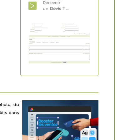
Recevoir
un
Devis
? ...
photo, du
kits dans