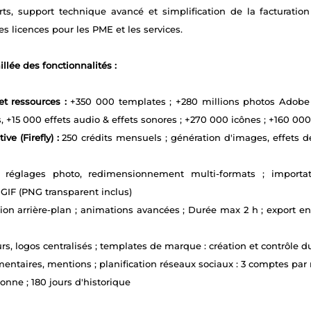
ts, support technique avancé et simplification de la facturation
es licences pour les PME et les services.
illée des fonctionnalités :
t ressources :
+350 000 templates ; +280 millions photos Adobe 
 +15 000 effets audio & effets sonores ; +270 000 icônes ; +160 000
ive (Firefly) :
250 crédits mensuels ; génération d'images, effets de 
 réglages photo, redimensionnement multi-formats ; importatio
GIF (PNG transparent inclus)
ion arrière-plan ; animations avancées ; Durée max 2 h ; export en 
urs, logos centralisés ; templates de marque : création et contrôle 
ntaires, mentions ; planification réseaux sociaux : 3 comptes par 
onne ; 180 jours d'historique