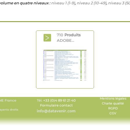
 volume en quatre niveaux :
niveau 1 (1-9)
,
niveau 2 (10-49)
,
niveau 3 (5
710
Produits
ADOBE...
Mentions légales
E France
Tél.
+33 (0)4 89 61 21 40
Charte qualité
Formulaire contact
RGPD
ayants droits
CGV