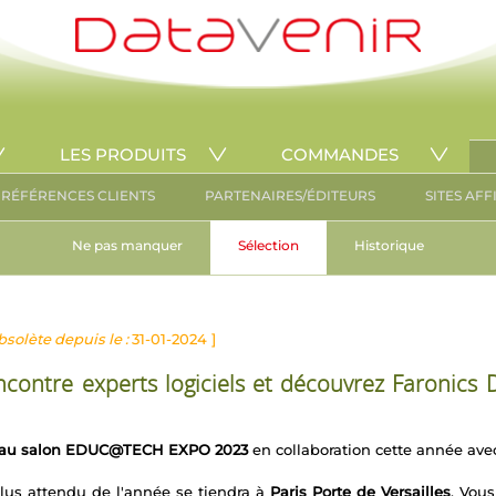
LES PRODUITS
COMMANDES
RÉFÉRENCES CLIENTS
PARTENAIRES/ÉDITEURS
SITES AFF
Ne pas manquer
Sélection
Historique
bsolète depuis le :
31-01-2024 ]
ntre experts logiciels et découvrez Faronics 
au salon EDUC@TECH EXPO 2023
en collaboration cette année avec
plus attendu de l'année se tiendra à
Paris Porte de Versailles
. Vou