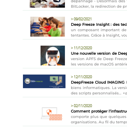
dépannage - Désormais des vér
BitLocker, la redirection de prof
>
09/02/2021
Deep Freeze Insight : des te
un composant important de l
tentantes. Grâce à Insight, vo
>
11/12/2020
Une nouvelle version de Deep
version APFS de Deep Freeze, 
les versions de macOS antérie
>
12/11/2020
DeepFreeze Cloud IMAGING
R
biens informatiques. La vers
des scripts personnalisés...
+d
>
02/11/2020
Comment protéger l’infrastruc
comporte plus que quelques r
organisations. Au fil du temps,