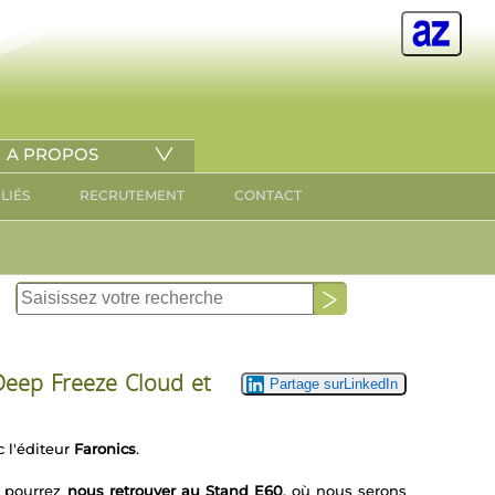
A PROPOS
ILIÉS
RECRUTEMENT
CONTACT
Deep Freeze Cloud et
 l'éditeur
Faronics
.
s pourrez
nous retrouver au Stand E60
, où nous serons