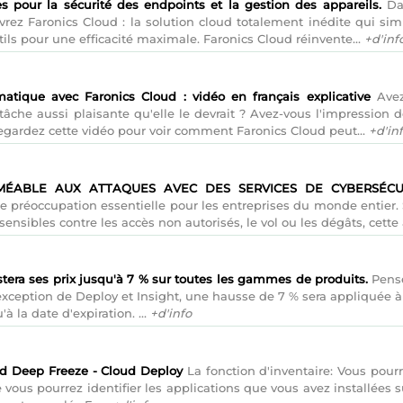
 pour la sécurité des endpoints et la gestion des appareils.
Dat
rez Faronics Cloud : la solution cloud totalement inédite qui simp
ils pour une efficacité maximale. Faronics Cloud réinvente...
+d'inf
rmatique avec Faronics Cloud : vidéo en français explicative
Avez
âche aussi plaisante qu'elle le devrait ? Avez-vous l'impression d
Regardez cette vidéo pour voir comment Faronics Cloud peut...
+d'in
MÉABLE AUX ATTAQUES AVEC DES SERVICES DE CYBERSÉCU
e préoccupation essentielle pour les entreprises du monde entier. 
ensibles contre les accès non autorisés, le vol ou les dégâts, cette 
ustera ses prix jusqu'à 7 % sur toutes les gammes de produits.
Pense
l'exception de Deploy et Insight, une hausse de 7 % sera appliquée à
à la date d'expiration. ...
+d'info
d Deep Freeze - Cloud Deploy
La fonction d'inventaire: Vous pour
e vous pourrez identifier les applications que vous avez installées s