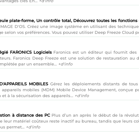
avantages clés En...
+d'info
 plate-forme, Un contrôle total, Découvrez toutes les fonctions d
IMAGE D'OS. Créez une image système en utilisant des techniques
ge selon vos préférences. Vous pouvez utiliser Deep Freeze Cloud po
égié FARONICS Logiciels
Faronics est un éditeur qui fournit des 
teurs. Faronics Deep Freeze est une solution de restauration au 
complétée par un ensemble...
+d'info
D'APPAREILS MOBILES
Gérez les déploiements distants de tous
 appareils mobiles (MDM) Mobile Device Management, conçue pou
 et à la sécurisation des appareils...
+d'info
estion à distance des PC
Plus d’un an après le début de la révoluti
ue leur matériel coûteux reste inactif au bureau, tandis que leurs co
ous permet...
+d'info