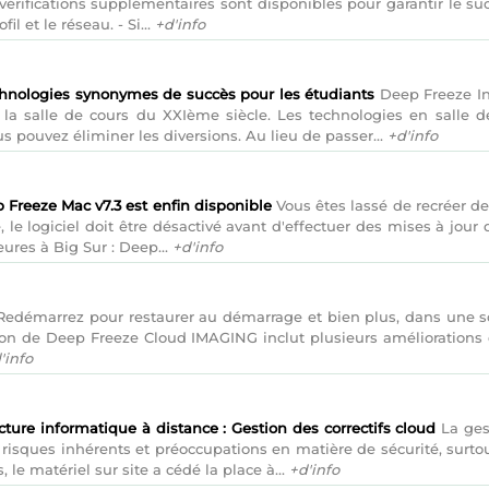
ifications supplémentaires sont disponibles pour garantir le succ
il et le réseau. - Si...
+d'info
chnologies synonymes de succès pour les étudiants
Deep Freeze Ins
a salle de cours du XXIème siècle. Les technologies en salle d
us pouvez éliminer les diversions. Au lieu de passer...
+d'info
 Freeze Mac v7.3 est enfin disponible
Vous êtes lassé de recréer de
le logiciel doit être désactivé avant d'effectuer des mises à jour 
ures à Big Sur : Deep...
+d'info
edémarrez pour restaurer au démarrage et bien plus, dans une so
ion de Deep Freeze Cloud IMAGING inclut plusieurs améliorations d
'info
ture informatique à distance : Gestion des correctifs cloud
La gest
isques inhérents et préoccupations en matière de sécurité, surtout
 le matériel sur site a cédé la place à...
+d'info