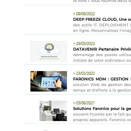
le filtre » vous fournira deux 
>
09/08/2022
DEEP FREEZE CLOUD, Une seule
des actifs IT. DÉPLOIEMENT 
en ligne. Personnalisez l'ima
>
29/03/2022
DATAVENIR Partenaire Privil
démarrage des postes utilisa
initiale de votre ordinateur 
>
23/02/2022
FARONICS MDM : GESTION 
solution Web de gestion des
temps et d'efforts à la gestion
>
03/06/2021
Solutions Faronics pour la g
souvent frustrés par le fait q
propres appareils. Faronics v